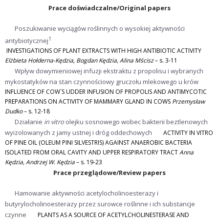
Prace doświadczalne/Original papers
Poszukiwanie wyciągów roślinnych o wysokiej aktywności
1
antybiotycznej
INVESTIGATIONS OF PLANT EXTRACTS WITH HIGH ANTIBIOTIC ACTIVITY
Elżbieta Hołderna-Kędzia, Bogdan Kędzia, Alina Mścisz
– s. 3-11
Wpływ dowymieniowej infuzji ekstraktu z propolisu i wybranych
mykostatyków na stan czynnościowy gruczołu mlekowego u krów
INFLUENCE OF COW´S UDDER INFUSION OF PROPOLIS AND ANTIMYCOTIC
PREPARATIONS ON ACTIVITY OF MAMMARY GLAND IN COWS
Przemysław
Dudko
– s. 12-18
Działanie
in vitro
olejku sosnowego wobec bakterii beztlenowych
wyizolowanych z jamy ustnej i dróg oddechowych
ACTIVITY IN VITRO
OF PINE OIL (OLEUM PINI SILVESTRIS) AGAINST ANAEROBIC BACTERIA
ISOLATED FROM ORAL CAVITY AND UPPER RESPIRATORY TRACT
Anna
Kędzia, Andrzej W. Kędzia
– s. 19-23
Prace przeglądowe/Review papers
Hamowanie aktywności acetylocholinoesterazy i
butyrylocholinoesterazy przez surowce roślinne i ich substancje
czynne
PLANTS AS A SOURCE OF ACETYLCHOLINESTERASE AND