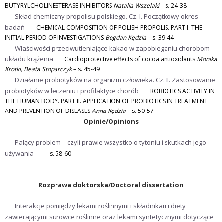
BUTYRYLCHOLINESTERASE INHIBITORS
Natalia Wszelaki
– s. 24-38
Skład chemiczny propolisu polskiego. Cz. I. Początkowy okres
badań
CHEMICAL COMPOSITION OF POLISH PROPOLIS. PART I. THE
INITIAL PERIOD OF INVESTIGATIONS
Bogdan Kędzia
– s. 39-44
Właściwości przeciwutleniające kakao w zapobieganiu chorobom
układu krążenia
Cardioprotective effects of cocoa antioxidants
Monika
Krotki, Beata Stoparczyk
– s. 45-49
Działanie probiotyków na organizm człowieka. Cz. II. Zastosowanie
probiotyków w leczeniu i profilaktyce chorób
ROBIOTICS ACTIVITY IN
THE HUMAN BODY. PART II. APPLICATION OF PROBIOTICS IN TREATMENT
AND PREVENTION OF DISEASES
Anna Kędzia
– s. 50-57
Opinie/Opinions
Palący problem – czyli prawie wszystko o tytoniu i skutkach jego
używania
– s. 58-60
Rozprawa doktorska/Doctoral dissertation
Interakcje pomiędzy lekami roślinnymi i składnikami diety
zawierającymi surowce roślinne oraz lekami syntetycznymi dotyczące