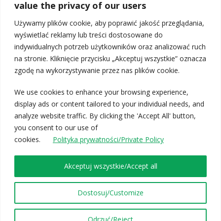
value the privacy of our users
Wydawca
Używamy plików cookie, aby poprawić jakość przeglądania,
wyświetlać reklamy lub treści dostosowane do
AKTUALNOŚCI
indywidualnych potrzeb użytkowników oraz analizować ruch
na stronie. Kliknięcie przycisku „Akceptuj wszystkie” oznacza
Nowe badania naukowe – 100% sok pomarańczowy i jego
zgodę na wykorzystywanie przez nas plików cookie.
zaskakujące właściwości zdrowotne
Konferencja Naukowa o Prawie Farmaceutycznym „PoPrawna
We use cookies to enhance your browsing experience,
Farmacja”
display ads or content tailored to your individual needs, and
analyze website traffic. By clicking the 'Accept All' button,
KONTAKT
you consent to our use of
cookies.
Polityka prywatności/Private Policy
Redakcja „Postępów Fitoterapii”
Wydawnictwo Medyczne Borgis
Akceptuj wszystkie/Accept all
ul. Ekologiczna 8 lok. 103
02-798 Warszawa
pf@borgis.pl
Dostosuj/Customize
Odrzuć/Reject